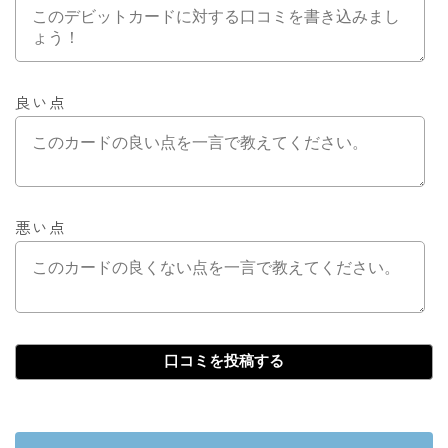
良い点
悪い点