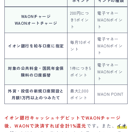
ポイント
イントの種類
200円につ
電子マネー
WAONチャージ
き1ポイン
WAONポイン
WAONオートチャージ
ト
ト
電子マネー
毎月10ポイ
イオン銀行を給与口座に指定
WAONポイン
ント
ト
電子マネー
対象の公共料金・国民年金保
1件につき5
WAONポイン
険料の口座振替
ポイント
ト
外貨・投信の新規口座開設と
最大2,000
WAON POINT
月額1万円以上のつみたて
ポイント
イオン銀行キャッシュ＋デビットでWAONチャージ
後、WAONで決済すれば合計1%還元
です。また、
イオ