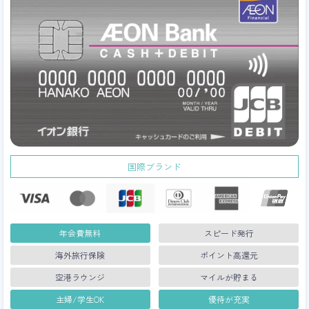
おすすめ記事
テスト・テスト
テストテスト
カテゴリーから探す
国際ブランド
ゴールドデビットカードの特典
一般デビットカードの特典
プラチナデビットカードの特典
年会費無料
スピード発行
海外旅行保険
ポイント高還元
法人用デビットカード
空港ラウンジ
マイルが貯まる
主婦/学生OK
優待が充実